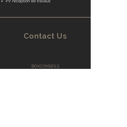
PV réception de travaux
Contact Us
BOXCONSEILS
41 avenue des français libres
29660 CARANTEC
FRANCE
boxconseils@gmail.com